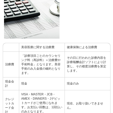
美容医療に関する治療費
健康保険による治療費
「診療項目ごとのカウンセリ
その日に行われた診療内容を
ング料（再診料）＋治療費や
診療報酬会計ソフトにより計
治療費
手術料金」となります。美容
算し、その都度治療費を算定
手術のみ入金後の確約となり
します。
ます。
現金会
現金
現金のみ
計
VISA・MASTER・JCB・
AMEX・DINNERS・Jデビッ
クレジ
トカードがご使用になれま
ットカ
現在、お取り扱いできませ
す。お支払い回数は、1回払い
ード会
ん。
のみとなります。
計