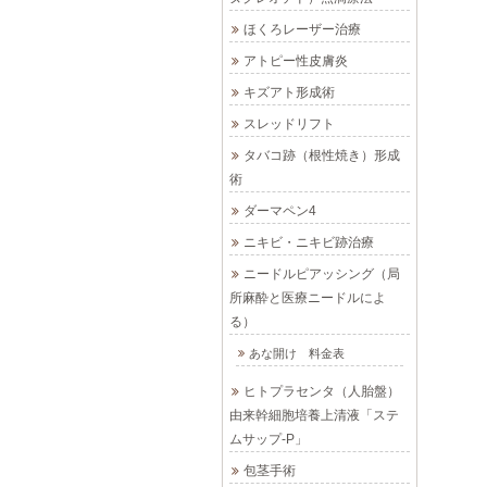
ほくろレーザー治療
アトピー性皮膚炎
キズアト形成術
スレッドリフト
タバコ跡（根性焼き）形成
術
ダーマペン4
ニキビ・ニキビ跡治療
ニードルピアッシング（局
所麻酔と医療ニードルによ
る）
あな開け 料金表
ヒトプラセンタ（人胎盤）
由来幹細胞培養上清液「ステ
ムサップ-P」
包茎手術