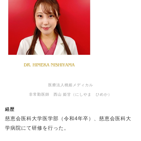
医療法人桃姫メディカル
非常勤医師 西山 姫甘（にしやま ひめか）
経歴
慈恵会医科大学医学部（令和4年卒）、慈恵会医科大
学病院にて研修を行った。