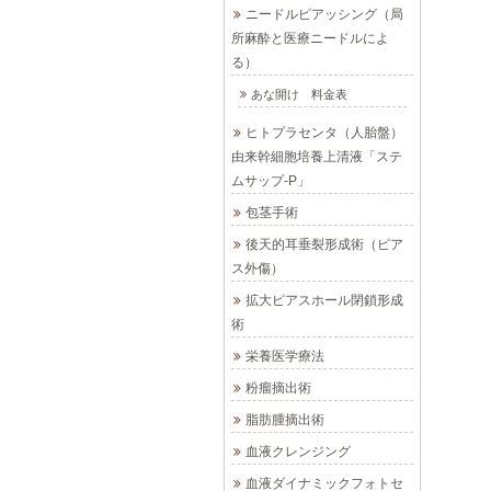
ニードルピアッシング（局
所麻酔と医療ニードルによ
る）
あな開け 料金表
ヒトプラセンタ（人胎盤）
由来幹細胞培養上清液「ステ
ムサップ-P」
包茎手術
後天的耳垂裂形成術（ピア
ス外傷）
拡大ピアスホール閉鎖形成
術
栄養医学療法
粉瘤摘出術
脂肪腫摘出術
血液クレンジング
血液ダイナミックフォトセ