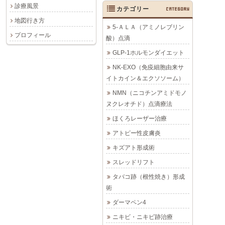
診療風景
カテゴリー
CATEGORY
地図行き方
5-ＡＬＡ（アミノレブリン
プロフィール
酸）点滴
GLP-1ホルモンダイエット
NK-EXO（免疫細胞由来サ
イトカイン＆エクソソーム）
NMN（ニコチンアミドモノ
ヌクレオチド）点滴療法
ほくろレーザー治療
アトピー性皮膚炎
キズアト形成術
スレッドリフト
タバコ跡（根性焼き）形成
術
ダーマペン4
ニキビ・ニキビ跡治療