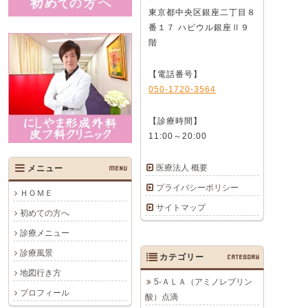
東京都中央区銀座二丁目８
番１７ ハビウル銀座Ⅱ９
階
【電話番号】
050-1720-3564
【診療時間】
11:00～20:00
医療法人 概要
メニュー
MENU
プライバシーポリシー
ＨＯＭＥ
サイトマップ
初めての方へ
診療メニュー
診療風景
カテゴリー
CATEGORY
地図行き方
5-ＡＬＡ（アミノレブリン
プロフィール
酸）点滴