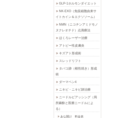
GLP-1ホルモンダイエット
NK-EXO（免疫細胞由来サ
イトカイン＆エクソソーム）
NMN（ニコチンアミドモノ
ヌクレオチド）点滴療法
ほくろレーザー治療
アトピー性皮膚炎
キズアト形成術
スレッドリフト
タバコ跡（根性焼き）形成
術
ダーマペン4
ニキビ・ニキビ跡治療
ニードルピアッシング（局
所麻酔と医療ニードルによ
る）
あな開け 料金表