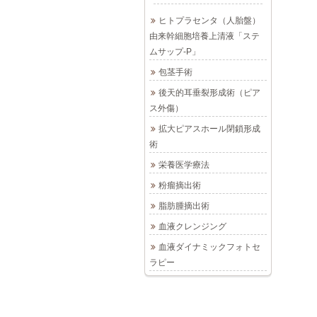
ヒトプラセンタ（人胎盤）
由来幹細胞培養上清液「ステ
ムサップ-P」
包茎手術
後天的耳垂裂形成術（ピア
ス外傷）
拡大ピアスホール閉鎖形成
術
栄養医学療法
粉瘤摘出術
脂肪腫摘出術
血液クレンジング
血液ダイナミックフォトセ
ラピー