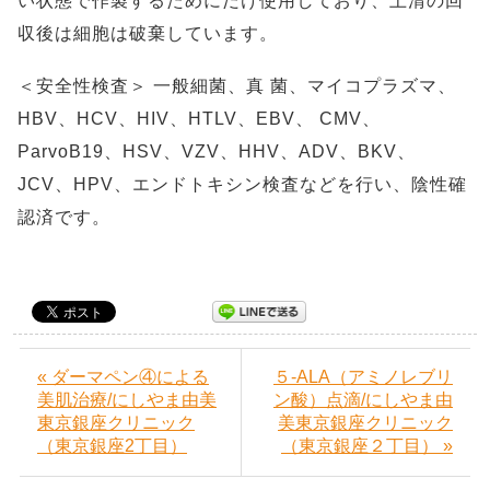
い状態で作製するためにだけ使用しており、上清の回
収後は細胞は破棄しています。
＜安全性検査＞ 一般細菌、真 菌、マイコプラズマ、
HBV、HCV、HIV、HTLV、EBV、 CMV、
ParvoB19、HSV、VZV、HHV、ADV、BKV、
JCV、HPV、エンドトキシン検査などを行い、陰性確
認済です。
« ダーマペン④による
５-ALA（アミノレブリ
美肌治療/にしやま由美
ン酸）点滴/にしやま由
東京銀座クリニック
美東京銀座クリニック
（東京銀座2丁目）
（東京銀座２丁目） »