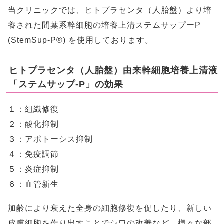
当クリニックでは、ヒトプラセンタ（人胎盤）より培
養された間葉系幹細胞の培養上清ステムサップーP
(StemSup-P®) を使用しております。
ヒトプラセンタ（人胎盤）由来幹細胞培養上清液
「ステムサップ-P」の効果
１：組織修復
２：酸化抑制
３：アポトーシス抑制
４：免疫調節
５：炎症抑制
６：血管新生
加齢により衰えた全身の細胞修復を促したり、新しい
皮膚細胞を作り出すことでシワの改善など、様々な部