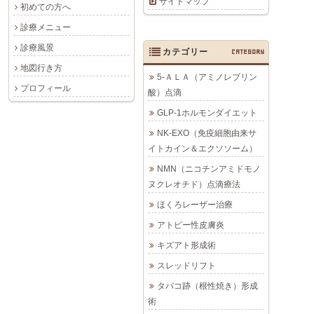
サイトマップ
初めての方へ
診療メニュー
診療風景
カテゴリー
CATEGORY
地図行き方
5-ＡＬＡ（アミノレブリン
プロフィール
酸）点滴
GLP-1ホルモンダイエット
NK-EXO（免疫細胞由来サ
イトカイン＆エクソソーム）
NMN（ニコチンアミドモノ
ヌクレオチド）点滴療法
ほくろレーザー治療
アトピー性皮膚炎
キズアト形成術
スレッドリフト
タバコ跡（根性焼き）形成
術