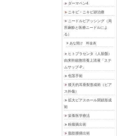
ダーマペン4
ニキビ・ニキビ跡治療
ニードルピアッシング（局
所麻酔と医療ニードルによ
る）
あな開け 料金表
ヒトプラセンタ（人胎盤）
由来幹細胞培養上清液「ステ
ムサップ-P」
包茎手術
後天的耳垂裂形成術（ピア
ス外傷）
拡大ピアスホール閉鎖形成
術
栄養医学療法
粉瘤摘出術
脂肪腫摘出術